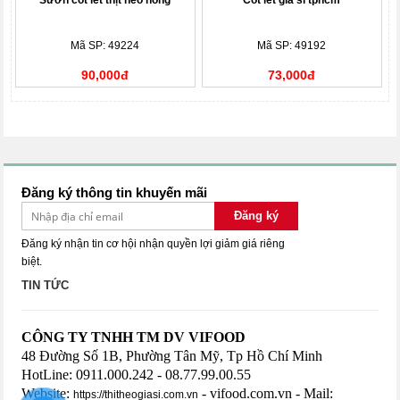
Sườn cốt lết thịt heo nóng
Cốt lết giá sỉ tphcm
Mã SP: 49224
Mã SP: 49192
90,000đ
73,000đ
Đăng ký thông tin khuyến mãi
Đăng ký
Đăng ký nhận tin cơ hội nhận quyền lợi giảm giá riêng
biệt.
TIN TỨC
CÔNG TY TNHH TM DV VIFOOD
48 Đường Số 1B, Phường Tân Mỹ, Tp Hồ Chí Minh
HotLine: 0911.000.242 - 08.77.99.00.55
Website:
- vifood.com.vn - Mail:
https://thitheogiasi.com.vn