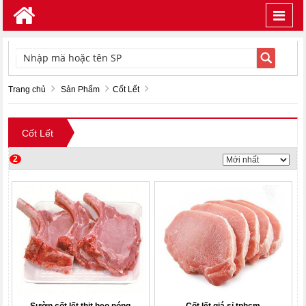
Toggl
navig
TÌM KIẾM
Trang chủ
Sản Phẩm
Cốt Lết
Cốt Lết
2