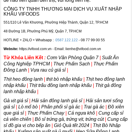
đề nào liên quan đến thịt, vui lòng liên hệ:
CÔNG TY TNHH THƯƠNG MẠI DỊCH VỤ XUẤT NHẬP
KHẨU VIFOODS
551/110 Lê Văn Khương, Phường Hiệp Thành, Quận 12, TP.HCM
48 Đường 1B, Phường Phú Mỹ, Quận 7, TP.HCM
HOTLINE + ZALO + Whatsapp :
0587.122.122
- 08 77 99 00 55
Website:
https://vifood.com.vn - Email: lienhe@vifood.com.vn
Từ Khóa Liên Kết
:
Cơm Văn Phòng Quận 7
|
Suất Ăn
Công Nghiệp TPHCM
|
Thực Phẩm Sạch
|
Thực Phẩm
Đông Lạnh
|
Vựa rau củ giá sỉ
|
Thịt heo đông lạnh
|
thịt bò nhập khẩu
|
Thịt heo đông lạnh
nhập khẩu
|
Thịt trâu đông lạnh nhập khẩu
|
Thịt gà đông
lạnh nhập khẩu
|
Gà vịt giá sỉ
|
Hải sản đông lạnh giá sỉ
|
Hải sản tươi sống
giá sỉ
|
Lò mổ bò
|
Phân phối sỉ gà ác
|
Trại gà ác
|
Đồ xiên
que giá sỉ
|
Thực Phẩm Chay
|
Cá ngựa khô
|
Cung cấp sỉ
cá viên chiên
|
Bỏ sỉ trứng gà, trứng vịt, trứng cút
|
Cung cấp
sỉ đồ gia vị cho bếp ăn
|
Giỏ Quà tết 2024
|
Thịt Bò Nhập
khẩu
|
Xưởng sản xuất gà ủ muối
|
Heo Sữa Đông Lạnh