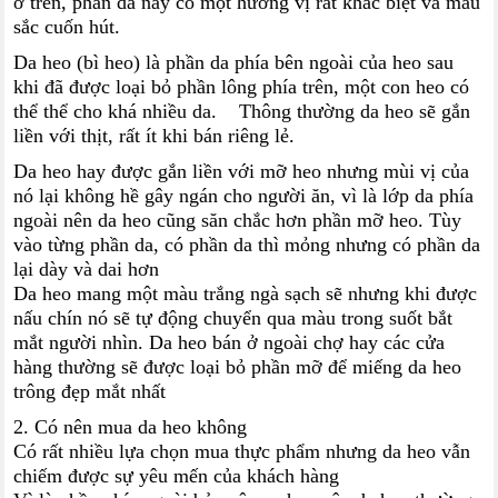
ở trên, phần da này có một hương vị rất khác biệt và màu
sắc cuốn hút.
Da heo (bì heo) là phần da phía bên ngoài của heo sau
khi đã được loại bỏ phần lông phía trên, một con heo có
thể thể cho khá nhiều da. Thông thường da heo sẽ gắn
liền với thịt, rất ít khi bán riêng lẻ.
Da heo hay được gắn liền với mỡ heo nhưng mùi vị của
nó lại không hề gây ngán cho người ăn, vì là lớp da phía
ngoài nên da heo cũng săn chắc hơn phần mỡ heo. Tùy
vào từng phần da, có phần da thì mỏng nhưng có phần da
lại dày và dai hơn
Da heo mang một màu trắng ngà sạch sẽ nhưng khi được
nấu chín nó sẽ tự động chuyển qua màu trong suốt bắt
mắt người nhìn. Da heo bán ở ngoài chợ hay các cửa
hàng thường sẽ được loại bỏ phần mỡ để miếng da heo
trông đẹp mắt nhất
2. Có nên mua da heo không
Có rất nhiều lựa chọn mua thực phẩm nhưng da heo vẫn
chiếm được sự yêu mến của khách hàng