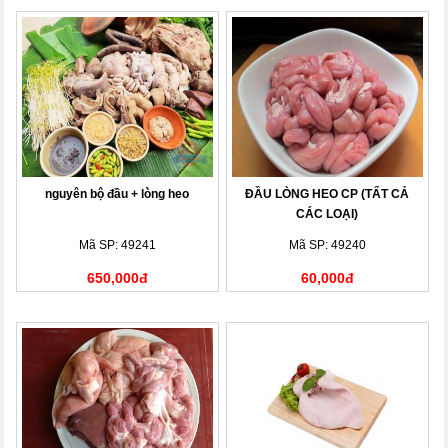
nguyên bộ đầu + lòng heo
ĐẦU LÒNG HEO CP (TẤT CẢ
CÁC LOẠI)
Mã SP: 49241
Mã SP: 49240
650,000đ
60,000đ