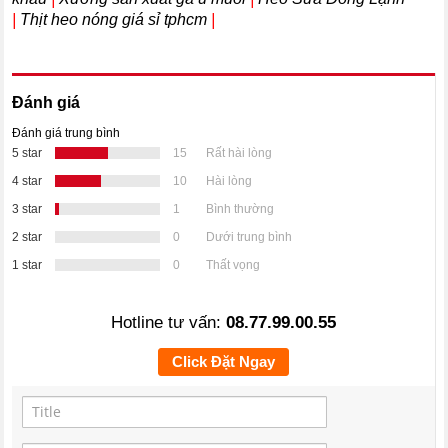
|
Thịt heo nóng giá sỉ tphcm
|
Đánh giá
Đánh giá trung bình
5 star
15
Rất hài lòng
4 star
10
Hài lòng
3 star
1
Bình thường
2 star
0
Dưới trung bình
1 star
0
Thất vọng
Hotline tư vấn:
08.77.99.00.55
Click Đặt Ngay