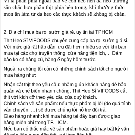
Vì là phần phía ngoài bảo vệ con heo nên da heo thường
săn chắc hơn phần thịt phía bên trong, khi thưởng thức
món ăn làm từ da heo các thực khách sẽ không bị chán.
2. Địa chỉ mua ba rọi sườn giá rẻ, uy tín tại TPHCM
Thịt Heo Sỉ VIFOODS chuyên cung cấp ba rọi sườn giá sỉ.
Với mức giá rất hấp dẫn, ưu đãi hơn nhiều so với khi bạn
mua tại các chợ truyền thống, cửa hàng tiện ích,… Đảm
bảo ko có hàng cũ, hàng ế ngày hôm trước.
Ngoài ra chúng tôi còn có những chính sách tốt cho người
mua hàng như:
Nhận cắt thịt theo yêu cầu: nhằm giúp khách hàng dễ bảo
quản và chế biến nhanh chóng, Thịt Heo Sỉ VIFOODS cắt
thịt với kích cỡ theo yêu cầu của quý khách.
Chính sách về sản phẩm: nếu thực phẩm bị lỗi (do quá trình
vận chuyển, …) sẽ được chúng tôi hỗ trợ đổi trả.
Giao hàng nhanh: khi mua hàng tại đây bạn được giao
hàng miễn phí trong TP. HCM.
Nếu bạn có thắc mắc về sản phẩm hoặc giá hay bất kỳ vấn