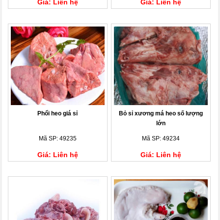
Giá: Liên hệ
Giá: Liên hệ
Phổi heo giá sỉ
Bỏ sỉ xương má heo số lượng
lớn
Mã SP: 49235
Mã SP: 49234
Giá: Liên hệ
Giá: Liên hệ