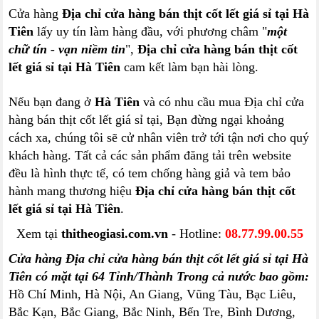
Cửa hàng
Địa chỉ cửa hàng bán thịt cốt lết giá sỉ tại Hà
Tiên
lấy uy tín làm hàng đầu, với phương châm "
một
chữ tín - vạn niềm tin
",
Địa chỉ cửa hàng bán thịt cốt
lết giá sỉ tại Hà Tiên
cam kết làm bạn hài lòng.
Nếu bạn đang ở
Hà Tiên
và có nhu cầu mua Địa chỉ cửa
hàng bán thịt cốt lết giá sỉ tại, Bạn đừng ngại khoảng
cách xa, chúng tôi sẽ cử nhân viên trở tới tận nơi cho quý
khách hàng. Tất cả các sản phẩm đăng tải trên website
đều là hình thực tế, có tem chống hàng giả và tem bảo
hành mang thương hiệu
Địa chỉ cửa hàng bán thịt cốt
lết giá sỉ tại Hà Tiên
.
Xem tại
thitheogiasi.com.vn
- Hotline:
08.77.99.00.55
Cửa hàng Địa chỉ cửa hàng bán thịt cốt lết giá sỉ tại Hà
Tiên có mặt tại 64 Tỉnh/Thành Trong cả nước bao gồm:
Hồ Chí Minh, Hà Nội, An Giang, Vũng Tàu, Bạc Liêu,
Bắc Kạn, Bắc Giang, Bắc Ninh, Bến Tre, Bình Dương,