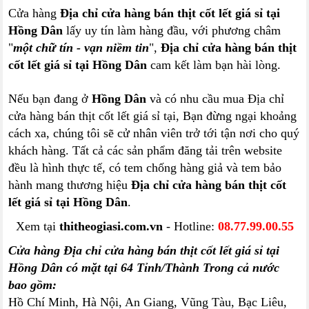
Cửa hàng
Địa chỉ cửa hàng bán thịt cốt lết giá sỉ tại
Hồng Dân
lấy uy tín làm hàng đầu, với phương châm
"
một chữ tín - vạn niềm tin
",
Địa chỉ cửa hàng bán thịt
cốt lết giá sỉ tại Hồng Dân
cam kết làm bạn hài lòng.
Nếu bạn đang ở
Hồng Dân
và có nhu cầu mua Địa chỉ
cửa hàng bán thịt cốt lết giá sỉ tại, Bạn đừng ngại khoảng
cách xa, chúng tôi sẽ cử nhân viên trở tới tận nơi cho quý
khách hàng. Tất cả các sản phẩm đăng tải trên website
đều là hình thực tế, có tem chống hàng giả và tem bảo
hành mang thương hiệu
Địa chỉ cửa hàng bán thịt cốt
lết giá sỉ tại Hồng Dân
.
Xem tại
thitheogiasi.com.vn
- Hotline:
08.77.99.00.55
Cửa hàng Địa chỉ cửa hàng bán thịt cốt lết giá sỉ tại
Hồng Dân có mặt tại 64 Tỉnh/Thành Trong cả nước
bao gồm:
Hồ Chí Minh, Hà Nội, An Giang, Vũng Tàu, Bạc Liêu,