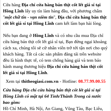
Cửa hàng
Địa chỉ cửa hàng bán thịt cốt lết giá sỉ tại
Hồng Lĩnh
lấy uy tín làm hàng đầu, với phương châm
"
một chữ tín - vạn niềm tin
",
Địa chỉ cửa hàng bán thịt
cốt lết giá sỉ tại Hồng Lĩnh
cam kết làm bạn hài lòng.
Nếu bạn đang ở
Hồng Lĩnh
và có nhu cầu mua Địa chỉ
cửa hàng bán thịt cốt lết giá sỉ tại, Bạn đừng ngại khoảng
cách xa, chúng tôi sẽ cử nhân viên trở tới tận nơi cho quý
khách hàng. Tất cả các sản phẩm đăng tải trên website
đều là hình thực tế, có tem chống hàng giả và tem bảo
hành mang thương hiệu
Địa chỉ cửa hàng bán thịt cốt
lết giá sỉ tại Hồng Lĩnh
.
Xem tại
thitheogiasi.com.vn
- Hotline:
08.77.99.00.55
Cửa hàng Địa chỉ cửa hàng bán thịt cốt lết giá sỉ tại
Hồng Lĩnh có mặt tại 64 Tỉnh/Thành Trong cả nước
bao gồm:
Hồ Chí Minh, Hà Nội, An Giang, Vũng Tàu, Bạc Liêu,