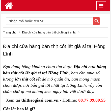
Toggl
navig
TÌM KIẾM
Trang chủ
Địa chỉ cửa hàng bán thịt cốt lết giá sỉ tại
Địa chỉ cửa hàng bán thịt cốt lết giá sỉ tại Hồng
Lĩnh
Bạn đang bâng khuâng chưa tìm được
Địa chỉ cửa hàng
bán thịt cốt lết giá sỉ tại Hồng Lĩnh
, bạn cần mua số
lượng lớn
thịt cốt lết
để mở quán ăn, bạn mong muốn
chọn được nơi bán giá tốt nhất tại Hồng Lĩnh, vậy còn
chần chờ gì mà không xem ngay bài viết dưới đây.
Xem tại
thitheogiasi.com.vn
- Hotline:
08.77.99.00.55
Cốt lết heo là gì?