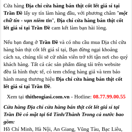
Cửa hàng
Địa chỉ cửa hàng bán thịt cốt lết giá sỉ tại
Trần Đề
lấy uy tín làm hàng đầu, với phương châm "
một
chữ tín - vạn niềm tin
",
Địa chỉ cửa hàng bán thịt cốt
lết giá sỉ tại Trần Đề
cam kết làm bạn hài lòng.
Nếu bạn đang ở
Trần Đề
và có nhu cầu mua Địa chỉ cửa
hàng bán thịt cốt lết giá sỉ tại, Bạn đừng ngại khoảng
cách xa, chúng tôi sẽ cử nhân viên trở tới tận nơi cho quý
khách hàng. Tất cả các sản phẩm đăng tải trên website
đều là hình thực tế, có tem chống hàng giả và tem bảo
hành mang thương hiệu
Địa chỉ cửa hàng bán thịt cốt
lết giá sỉ tại Trần Đề
.
Xem tại
thitheogiasi.com.vn
- Hotline:
08.77.99.00.55
Cửa hàng Địa chỉ cửa hàng bán thịt cốt lết giá sỉ tại
Trần Đề có mặt tại 64 Tỉnh/Thành Trong cả nước bao
gồm:
Hồ Chí Minh, Hà Nội, An Giang, Vũng Tàu, Bạc Liêu,