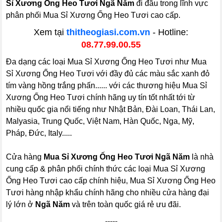
Sỉ Xương Ống Heo Tươi Ngã Năm
đi đầu trong lĩnh vực
phân phối Mua Sỉ Xương Ống Heo Tươi cao cấp.
Xem tại
thitheogiasi.com.vn
- Hotline:
08.77.99.00.55
Đa dạng các loại Mua Sỉ Xương Ống Heo Tươi như Mua
Sỉ Xương Ống Heo Tươi với đầy đủ các màu sắc xanh đỏ
tím vàng hồng trắng phấn...... với các thương hiệu Mua Sỉ
Xương Ống Heo Tươi chính hãng uy tín tốt nhất tới từ
nhiều quốc gia nổi tiếng như Nhật Bản, Đài Loan, Thái Lan,
Malyasia, Trung Quốc, Việt Nam, Hàn Quốc, Nga, Mỹ,
Pháp, Đức, Italy.....
Cửa hàng
Mua Sỉ Xương Ống Heo Tươi Ngã Năm
là nhà
cung cấp & phân phối chính thức các loại Mua Sỉ Xương
Ống Heo Tươi cao cấp chính hiệu, Mua Sỉ Xương Ống Heo
Tươi hàng nhập khẩu chính hãng cho nhiều cửa hàng đại
lý lớn ở
Ngã Năm
và trên toàn quốc giá rẻ ưu đãi.
-----