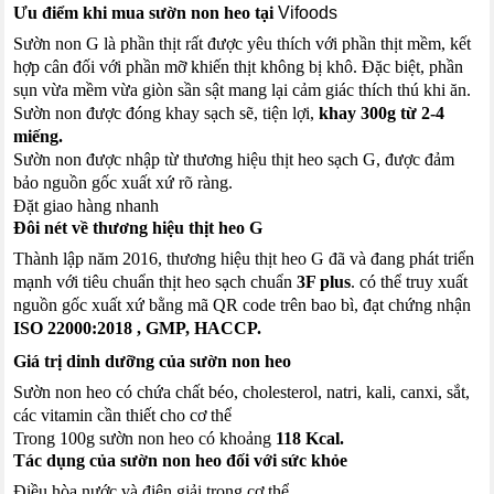
Ưu điểm khi mua sườn non heo tại
Vifoods
Sườn non G là phần thịt rất được yêu thích với phần thịt mềm, kết
hợp cân đối với phần mỡ khiến thịt không bị khô. Đặc biệt, phần
sụn vừa mềm vừa giòn sần sật mang lại cảm giác thích thú khi ăn.
Sườn non được đóng khay sạch sẽ, tiện lợi,
khay 300g từ 2-4
miếng.
Sườn non được nhập từ thương hiệu thịt heo sạch G, được đảm
bảo nguồn gốc xuất xứ rõ ràng.
Đặt giao hàng nhanh
Đôi nét về thương hiệu thịt heo G
Thành lập năm 2016, thương hiệu thịt heo G đã và đang phát triển
mạnh với tiêu chuẩn thịt heo sạch chuẩn
3F plus
. có thể truy xuất
nguồn gốc xuất xứ bằng mã QR code trên bao bì, đạt chứng nhận
ISO 22000:2018 , GMP, HACCP.
Giá trị dinh dưỡng của sườn non heo
Sườn non heo có chứa chất béo, cholesterol, natri, kali, canxi, sắt,
các vitamin cần thiết cho cơ thể
Trong 100g sườn non heo có khoảng
118 Kcal.
Tác dụng của sườn non heo đối với sức khỏe
Điều hòa nước và điện giải trong cơ thể