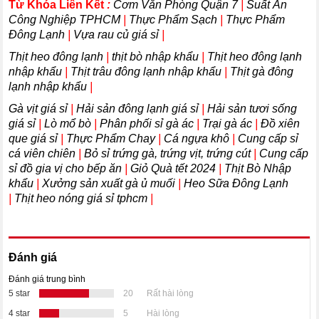
Từ Khóa Liên Kết
:
Cơm Văn Phòng Quận 7
|
Suất Ăn
Công Nghiệp TPHCM
|
Thực Phẩm Sạch
|
Thực Phẩm
Đông Lạnh
|
Vựa rau củ giá sỉ
|
Thịt heo đông lạnh
|
thịt bò nhập khẩu
|
Thịt heo đông lạnh
nhập khẩu
|
Thịt trâu đông lạnh nhập khẩu
|
Thịt gà đông
lạnh nhập khẩu
|
Gà vịt giá sỉ
|
Hải sản đông lạnh giá sỉ
|
Hải sản tươi sống
giá sỉ
|
Lò mổ bò
|
Phân phối sỉ gà ác
|
Trại gà ác
|
Đồ xiên
que giá sỉ
|
Thực Phẩm Chay
|
Cá ngựa khô
|
Cung cấp sỉ
cá viên chiên
|
Bỏ sỉ trứng gà, trứng vịt, trứng cút
|
Cung cấp
sỉ đồ gia vị cho bếp ăn
|
Giỏ Quà tết 2024
|
Thịt Bò Nhập
khẩu
|
Xưởng sản xuất gà ủ muối
|
Heo Sữa Đông Lạnh
|
Thịt heo nóng giá sỉ tphcm
|
Đánh giá
Đánh giá trung bình
5 star
20
Rất hài lòng
4 star
5
Hài lòng