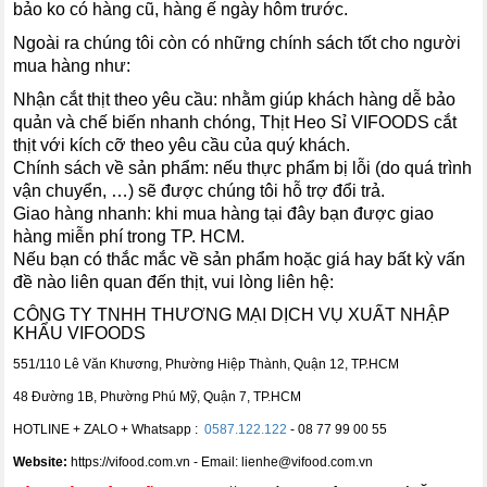
bảo ko có hàng cũ, hàng ế ngày hôm trước.
Ngoài ra chúng tôi còn có những chính sách tốt cho người
mua hàng như:
Nhận cắt thịt theo yêu cầu: nhằm giúp khách hàng dễ bảo
quản và chế biến nhanh chóng, Thịt Heo Sỉ VIFOODS cắt
thịt với kích cỡ theo yêu cầu của quý khách.
Chính sách về sản phẩm: nếu thực phẩm bị lỗi (do quá trình
vận chuyển, …) sẽ được chúng tôi hỗ trợ đổi trả.
Giao hàng nhanh: khi mua hàng tại đây bạn được giao
hàng miễn phí trong TP. HCM.
Nếu bạn có thắc mắc về sản phẩm hoặc giá hay bất kỳ vấn
đề nào liên quan đến thịt, vui lòng liên hệ:
CÔNG TY TNHH THƯƠNG MẠI DỊCH VỤ XUẤT NHẬP
KHẨU VIFOODS
551/110 Lê Văn Khương, Phường Hiệp Thành, Quận 12, TP.HCM
48 Đường 1B, Phường Phú Mỹ, Quận 7, TP.HCM
HOTLINE + ZALO + Whatsapp :
0587.122.122
- 08 77 99 00 55
Website:
https://vifood.com.vn - Email: lienhe@vifood.com.vn