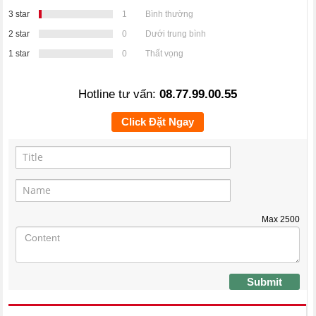
3 star
1
Bình thường
2 star
0
Dưới trung bình
1 star
0
Thất vọng
Hotline tư vấn:
08.77.99.00.55
Click Đặt Ngay
Max
2500
Submit