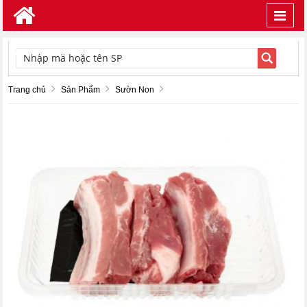
Toggl
navig
TÌM KIẾM
Trang chủ
Sản Phẩm
Sườn Non