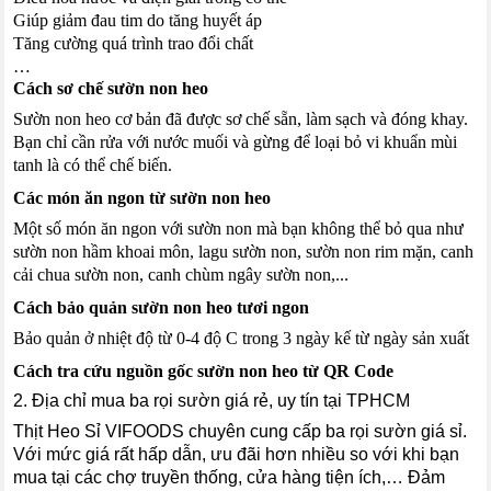
Giúp giảm đau tim do tăng huyết áp
Tăng cường quá trình trao đổi chất
…
Cách sơ chế sườn non heo
Sườn non heo cơ bản đã được sơ chế sẵn, làm sạch và đóng khay.
Bạn chỉ cần rửa với nước muối và gừng để loại bỏ vi khuẩn mùi
tanh là có thể chế biến.
Các món ăn ngon từ sườn non heo
Một số món ăn ngon với sườn non mà bạn không thể bỏ qua như
sườn non hầm khoai môn, lagu sườn non, sườn non rim mặn, canh
cải chua sườn non, canh chùm ngây sườn non,...
Cách bảo quản sườn non heo tươi ngon
Bảo quản ở nhiệt độ từ 0-4 độ C trong 3 ngày kế từ ngày sản xuất
Cách tra cứu nguồn gốc sườn non heo từ QR Code
2. Địa chỉ mua ba rọi sườn giá rẻ, uy tín tại TPHCM
Thịt Heo Sỉ VIFOODS chuyên cung cấp ba rọi sườn giá sỉ.
Với mức giá rất hấp dẫn, ưu đãi hơn nhiều so với khi bạn
mua tại các chợ truyền thống, cửa hàng tiện ích,… Đảm