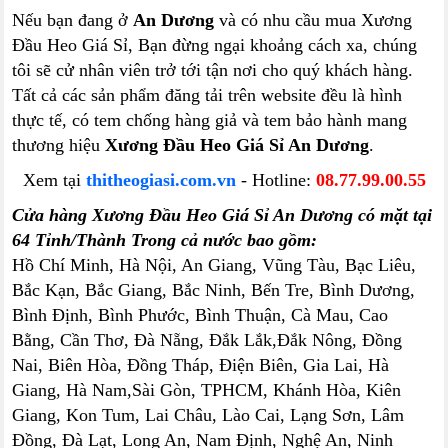
Nếu bạn đang ở
An Dương
và có nhu cầu mua Xương
Đầu Heo Giá Sỉ, Bạn đừng ngại khoảng cách xa, chúng
tôi sẽ cử nhân viên trở tới tận nơi cho quý khách hàng.
Tất cả các sản phẩm đăng tải trên website đều là hình
thực tế, có tem chống hàng giả và tem bảo hành mang
thương hiệu
Xương Đầu Heo Giá Sỉ An Dương
.
Xem tại
thitheogiasi.com.vn
- Hotline:
08.77.99.00.55
Cửa hàng Xương Đầu Heo Giá Sỉ An Dương có mặt tại
64 Tỉnh/Thành Trong cả nước bao gồm:
Hồ Chí Minh, Hà Nội, An Giang, Vũng Tàu, Bạc Liêu,
Bắc Kạn, Bắc Giang, Bắc Ninh, Bến Tre, Bình Dương,
Bình Định, Bình Phước, Bình Thuận, Cà Mau, Cao
Bằng, Cần Thơ, Đà Nẵng, Đắk Lắk,Đắk Nông, Đồng
Nai, Biên Hòa, Đồng Tháp, Điện Biên, Gia Lai, Hà
Giang, Hà Nam,Sài Gòn, TPHCM, Khánh Hòa, Kiên
Giang, Kon Tum, Lai Châu, Lào Cai, Lạng Sơn, Lâm
Đồng, Đà Lạt, Long An, Nam Định, Nghệ An, Ninh