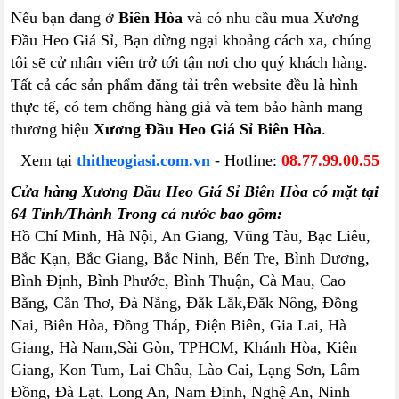
Nếu bạn đang ở
Biên Hòa
và có nhu cầu mua Xương
Đầu Heo Giá Sỉ, Bạn đừng ngại khoảng cách xa, chúng
tôi sẽ cử nhân viên trở tới tận nơi cho quý khách hàng.
Tất cả các sản phẩm đăng tải trên website đều là hình
thực tế, có tem chống hàng giả và tem bảo hành mang
thương hiệu
Xương Đầu Heo Giá Sỉ Biên Hòa
.
Xem tại
thitheogiasi.com.vn
- Hotline:
08.77.99.00.55
Cửa hàng Xương Đầu Heo Giá Sỉ Biên Hòa có mặt tại
64 Tỉnh/Thành Trong cả nước bao gồm:
Hồ Chí Minh, Hà Nội, An Giang, Vũng Tàu, Bạc Liêu,
Bắc Kạn, Bắc Giang, Bắc Ninh, Bến Tre, Bình Dương,
Bình Định, Bình Phước, Bình Thuận, Cà Mau, Cao
Bằng, Cần Thơ, Đà Nẵng, Đắk Lắk,Đắk Nông, Đồng
Nai, Biên Hòa, Đồng Tháp, Điện Biên, Gia Lai, Hà
Giang, Hà Nam,Sài Gòn, TPHCM, Khánh Hòa, Kiên
Giang, Kon Tum, Lai Châu, Lào Cai, Lạng Sơn, Lâm
Đồng, Đà Lạt, Long An, Nam Định, Nghệ An, Ninh