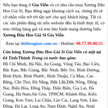
Nếu bạn đang ở
Gia Viễn
và có nhu cầu mua Xương Đầu
Heo Giá Sỉ, Bạn đừng ngại khoảng cách xa, chúng tôi sẽ
cử nhân viên trở tới tận nơi cho quý khách hàng. Tất cả
các sản phẩm đăng tải trên website đều là hình thực tế, có
tem chống hàng giả và tem bảo hành mang thương hiệu
Xương Đầu Heo Giá Sỉ Gia Viễn
.
Xem tại
thitheogiasi.com.vn
- Hotline:
08.77.99.00.55
Cửa hàng Xương Đầu Heo Giá Sỉ Gia Viễn có mặt tại
64 Tỉnh/Thành Trong cả nước bao gồm:
Hồ Chí Minh, Hà Nội, An Giang, Vũng Tàu, Bạc Liêu,
Bắc Kạn, Bắc Giang, Bắc Ninh, Bến Tre, Bình Dương,
Bình Định, Bình Phước, Bình Thuận, Cà Mau, Cao
Bằng, Cần Thơ, Đà Nẵng, Đắk Lắk,Đắk Nông, Đồng
Nai, Biên Hòa, Đồng Tháp, Điện Biên, Gia Lai, Hà
Giang, Hà Nam,Sài Gòn, TPHCM, Khánh Hòa, Kiên
Giang, Kon Tum, Lai Châu, Lào Cai, Lạng Sơn, Lâm
Đồng, Đà Lạt, Long An, Nam Định, Nghệ An, Ninh