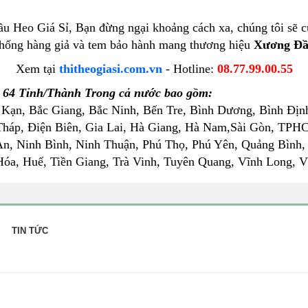
Heo Giá Sỉ, Bạn đừng ngại khoảng cách xa, chúng tôi sẽ cử 
m chống hàng giả và tem bảo hành mang thương hiệu
Xương Đầ
Xem tại
thitheogiasi.com.vn
- Hotline:
08.77.99.00.55
 64 Tỉnh/Thành Trong cả nước bao gồm:
 Kạn, Bắc Giang, Bắc Ninh, Bến Tre, Bình Dương, Bình Địn
háp, Điện Biên, Gia Lai, Hà Giang, Hà Nam,Sài Gòn, TPHC
n, Ninh Bình, Ninh Thuận, Phú Thọ, Phú Yên, Quảng Bình,
óa, Huế, Tiền Giang, Trà Vinh, Tuyên Quang, Vĩnh Long, Vĩ
TIN TỨC