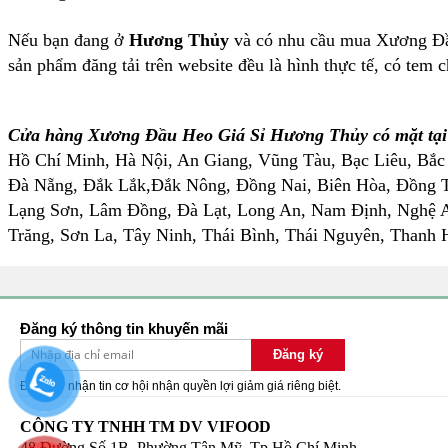
Nếu bạn đang ở
Hương Thủy
và có nhu cầu mua Xương Đầu 
sản phẩm đăng tải trên website đều là hình thực tế, có te
Cửa hàng Xương Đầu Heo Giá Sỉ Hương Thủy có mặt tại
Hồ Chí Minh, Hà Nội, An Giang, Vũng Tàu, Bạc Liêu, Bắc
Đà Nẵng, Đắk Lắk,Đắk Nông, Đồng Nai, Biên Hòa, Đồng T
Lạng Sơn, Lâm Đồng, Đà Lạt, Long An, Nam Định, Nghệ A
Trăng, Sơn La, Tây Ninh, Thái Bình, Thái Nguyên, Thanh H
Đăng ký thông tin khuyến mãi
Đăng ký
Đăng ký nhận tin cơ hội nhận quyền lợi giảm giá riêng biệt.
CÔNG TY TNHH TM DV VIFOOD
48 Đường Số 1B, Phường Tân Mỹ, Tp Hồ Chí Minh