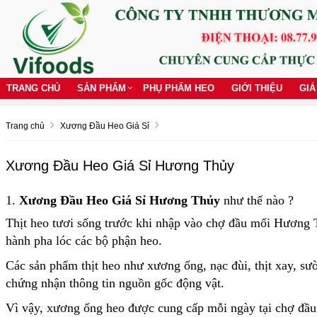
TRANG CHỦ
SẢN PHẨM
PHỤ PHẨM HEO
GIỚI THIỆU
GIÁ
Trang chủ
Xương Đầu Heo Giá Sỉ
Xương Đầu Heo Giá Sỉ Hương Thủy
1.
Xương Đầu Heo Giá Sỉ Hương Thủy
như thế nào ?
Thịt heo tươi sống trước khi nhập vào chợ đầu mối Hương Th
hành pha lóc các bộ phận heo.
Các sản phẩm thịt heo như xương ống, nạc đùi, thịt xay, sư
chứng nhận thông tin nguồn gốc động vật.
Vì vậy, xương ống heo được cung cấp mỗi ngày tại chợ đ