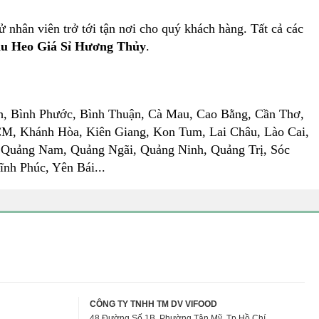
nhân viên trở tới tận nơi cho quý khách hàng. Tất cả các
u Heo Giá Sỉ Hương Thủy
.
h, Bình Phước, Bình Thuận, Cà Mau, Cao Bằng, Cần Thơ,
M, Khánh Hòa, Kiên Giang, Kon Tum, Lai Châu, Lào Cai,
 Quảng Nam, Quảng Ngãi, Quảng Ninh, Quảng Trị, Sóc
nh Phúc, Yên Bái...
CÔNG TY TNHH TM DV VIFOOD
48 Đường Số 1B, Phường Tân Mỹ, Tp Hồ Chí