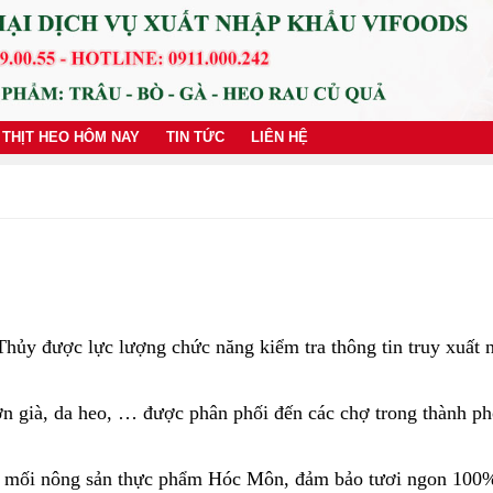
 THỊT HEO HÔM NAY
TIN TỨC
LIÊN HỆ
ủy được lực lượng chức năng kiểm tra thông tin truy xuất ng
ờn già, da heo, … được phân phối đến các chợ trong thành ph
ầu mối nông sản thực phẩm Hóc Môn, đảm bảo tươi ngon 100