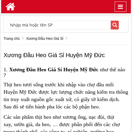
Toggl
navig
TÌM KIẾM
Trang chủ
Xương Đầu Heo Giá Sỉ
Xương Đầu Heo Giá Sỉ Huyện Mỹ Đức
1.
Xương Đầu Heo Giá Sỉ Huyện Mỹ Đức
như thế nào
?
Thịt heo tươi sống trước khi nhập vào chợ đầu mối
Huyện Mỹ Đức được lực lượng chức năng kiểm tra thông
tin truy xuất nguồn gốc xuất xứ, có giấy tờ kiểm dịch.
Sau đó sẽ tiến hành pha lóc các bộ phận heo.
Các sản phẩm thịt heo như xương ống, nạc đùi, thịt
xay, sườn già, da heo, … được phân phối đến các chợ
trong thành phố, các công ty, xí nghiệp, trường học, …