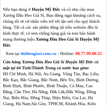
Nếu bạn đang ở
Huyện Mỹ Đức
và có nhu cầu mua
Xương Đầu Heo Giá Sỉ, Bạn đừng ngại khoảng cách xa,
chúng tôi sẽ cử nhân viên trở tới tận nơi cho quý khách
hàng. Tất cả các sản phẩm đăng tải trên website đều là
hình thực tế, có tem chống hàng giả và tem bảo hành
mang thương hiệu
Xương Đầu Heo Giá Sỉ Huyện Mỹ
Đức
.
Xem tại
thitheogiasi.com.vn
- Hotline:
08.77.99.00.55
Cửa hàng Xương Đầu Heo Giá Sỉ Huyện Mỹ Đức có
mặt tại 64 Tỉnh/Thành Trong cả nước bao gồm:
Hồ Chí Minh, Hà Nội, An Giang, Vũng Tàu, Bạc Liêu,
Bắc Kạn, Bắc Giang, Bắc Ninh, Bến Tre, Bình Dương,
Bình Định, Bình Phước, Bình Thuận, Cà Mau, Cao
Bằng, Cần Thơ, Đà Nẵng, Đắk Lắk,Đắk Nông, Đồng
Nai, Biên Hòa, Đồng Tháp, Điện Biên, Gia Lai, Hà
Giang, Hà Nam,Sài Gòn, TPHCM, Khánh Hòa, Kiên