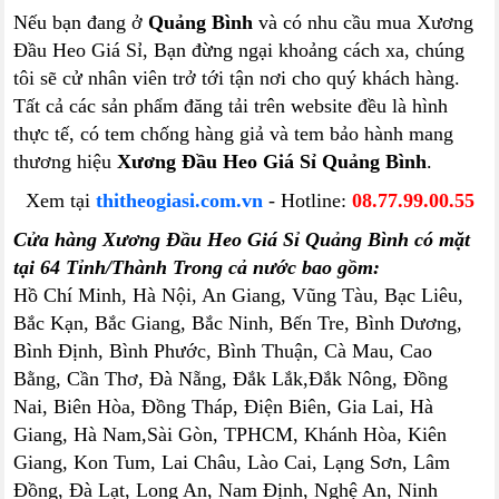
Nếu bạn đang ở
Quảng Bình
và có nhu cầu mua Xương
Đầu Heo Giá Sỉ, Bạn đừng ngại khoảng cách xa, chúng
tôi sẽ cử nhân viên trở tới tận nơi cho quý khách hàng.
Tất cả các sản phẩm đăng tải trên website đều là hình
thực tế, có tem chống hàng giả và tem bảo hành mang
thương hiệu
Xương Đầu Heo Giá Sỉ Quảng Bình
.
Xem tại
thitheogiasi.com.vn
- Hotline:
08.77.99.00.55
Cửa hàng Xương Đầu Heo Giá Sỉ Quảng Bình có mặt
tại 64 Tỉnh/Thành Trong cả nước bao gồm:
Hồ Chí Minh, Hà Nội, An Giang, Vũng Tàu, Bạc Liêu,
Bắc Kạn, Bắc Giang, Bắc Ninh, Bến Tre, Bình Dương,
Bình Định, Bình Phước, Bình Thuận, Cà Mau, Cao
Bằng, Cần Thơ, Đà Nẵng, Đắk Lắk,Đắk Nông, Đồng
Nai, Biên Hòa, Đồng Tháp, Điện Biên, Gia Lai, Hà
Giang, Hà Nam,Sài Gòn, TPHCM, Khánh Hòa, Kiên
Giang, Kon Tum, Lai Châu, Lào Cai, Lạng Sơn, Lâm
Đồng, Đà Lạt, Long An, Nam Định, Nghệ An, Ninh