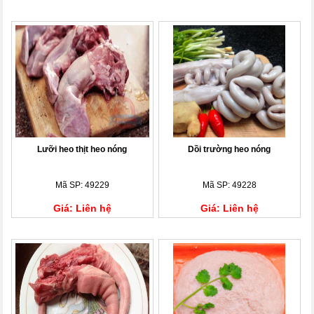
Lưỡi heo thịt heo nóng
Dồi trường heo nóng
Mã SP: 49229
Mã SP: 49228
Giá: Liên hệ
Giá: Liên hệ