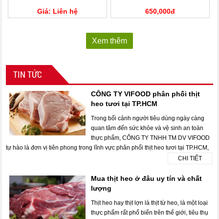
Giá: Liên hệ
650,000đ
Xem thêm
TIN TỨC
CÔNG TY VIFOOD phân phối thịt
heo tươi tại TP.HCM
Trong bối cảnh người tiêu dùng ngày càng
quan tâm đến sức khỏe và vệ sinh an toàn
thực phẩm, CÔNG TY TNHH TM DV VIFOOD
tự hào là đơn vị tiên phong trong lĩnh vực phân phối thịt heo tươi tại TP.HCM,
CHI TIẾT
Mua thịt heo ở đâu uy tín và chất
lượng
Thịt heo hay thịt lợn là thịt từ heo, là một loại
thực phẩm rất phổ biến trên thế giới, tiêu thụ