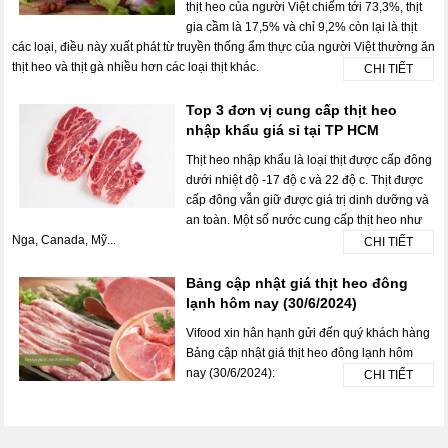
thịt heo của người Việt chiếm tới 73,3%, thịt
gia cầm là 17,5% và chỉ 9,2% còn lại là thịt
các loại, điều này xuất phát từ truyền thống ẩm thực của người Việt thường ăn
thịt heo và thịt gà nhiều hơn các loại thịt khác.
CHI TIẾT
Top 3 đơn vị cung cấp thịt heo
nhập khẩu giá sỉ tại TP HCM
Thịt heo nhập khẩu là loại thịt được cấp đông
dưới nhiệt độ -17 độ c và 22 độ c. Thịt được
cấp đông vẫn giữ được giá trị dinh dưỡng và
an toàn. Một số nước cung cấp thịt heo như
Nga, Canada, Mỹ...
CHI TIẾT
Bảng cập nhật giá thịt heo đông
lạnh hôm nay (30/6/2024)
Vifood xin hân hạnh gửi đến quý khách hàng
Bảng cập nhật giá thịt heo đông lạnh hôm
nay (30/6/2024):
CHI TIẾT