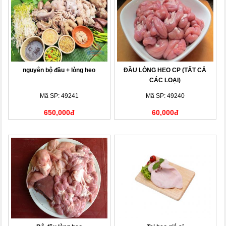
nguyên bộ đầu + lòng heo
ĐẦU LÒNG HEO CP (TẤT CẢ
CÁC LOẠI)
Mã SP: 49241
Mã SP: 49240
650,000đ
60,000đ