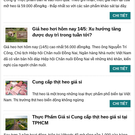
Công ty Thực phẩm bán lẻ vào hôm qua. Theo ghi nhận, mức giá hiện tại của
mỡ heo là 59.000 đồng/kg - thấp nhất so với các sản phẩm khảo sát tại đây.
CHI TIẾT
Giá heo hơi hôm nay 14/5: Xu hướng tăng
được duy trì trong tuần tới?
Giá heo hơi hôm nay (14/5) cao nhất 56.000 đồng/kg. Theo ông Nguyễn Trí
Công, Chủ tịch Hiệp hội Chăn nuôi Đồng Nai, Ngân hàng Nhà nước Việt Nam
đã có văn bản hồi đáp Hiệp hội Chăn nuôi Đồng Nai về những khó khăn, kiến
nghị của người chăn nuôi.
CHI TIẾT
Cung cấp thịt heo giá sỉ
Thịt heo là một trong những loại thực phẩm phổ biến tại Việt
Nam. Thị trường thịt heo biến động không ngừng
CHI TIẾT
Thực Phẩm Giá sỉ Cung cấp thịt heo giá sỉ tại
TPHCM