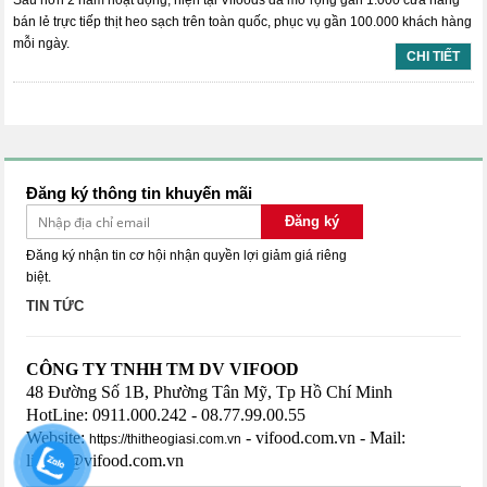
Sau hơn 2 năm hoạt động, hiện tại Vifoods đã mở rộng gần 1.000 cửa hàng
bán lẻ trực tiếp thịt heo sạch trên toàn quốc, phục vụ gần 100.000 khách hàng
mỗi ngày.
CHI TIẾT
Đăng ký thông tin khuyến mãi
Đăng ký
Đăng ký nhận tin cơ hội nhận quyền lợi giảm giá riêng
biệt.
TIN TỨC
CÔNG TY TNHH TM DV VIFOOD
48 Đường Số 1B, Phường Tân Mỹ, Tp Hồ Chí Minh
HotLine: 0911.000.242 - 08.77.99.00.55
Website:
- vifood.com.vn - Mail:
https://thitheogiasi.com.vn
lienhe@vifood.com.vn