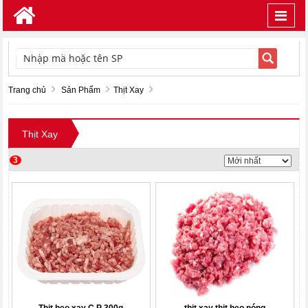
Toggl
navig
TÌM KIẾM
Trang chủ
Sản Phẩm
Thịt Xay
Thịt Xay
3