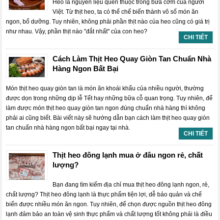
Heo là nguyên liệu quen thuộc trong bữa cơm của người
Việt. Từ thịt heo, ta có thể chế biến thành vô số món ăn
ngon, bổ dưỡng. Tuy nhiên, không phải phần thịt nào của heo cũng có giá trị
như nhau. Vậy, phần thịt nào "đắt nhất" của con heo?
CHI TIẾT
Cách Làm Thịt Heo Quay Giòn Tan Chuẩn Nhà
Hàng Ngon Bất Bại
Món thịt heo quay giòn tan là món ăn khoái khẩu của nhiều người, thường
được dọn trong những dịp lễ Tết hay những bữa cỗ quan trọng. Tuy nhiên, để
làm được món thịt heo quay giòn tan ngon đúng chuẩn nhà hàng thì không
phải ai cũng biết. Bài viết này sẽ hướng dẫn bạn cách làm thịt heo quay giòn
tan chuẩn nhà hàng ngon bất bại ngay tại nhà.
CHI TIẾT
Thịt heo đông lạnh mua ở đâu ngon rẻ, chất
lượng?
Bạn đang tìm kiếm địa chỉ mua thịt heo đông lạnh ngon, rẻ,
chất lượng? Thịt heo đông lạnh là thực phẩm tiện lợi, dễ bảo quản và chế
biến được nhiều món ăn ngon. Tuy nhiên, để chọn được nguồn thịt heo đông
lạnh đảm bảo an toàn vệ sinh thực phẩm và chất lượng tốt không phải là điều