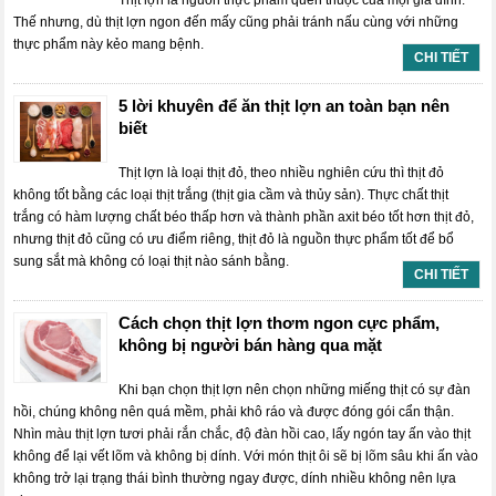
Thịt lợn là nguồn thực phẩm quen thuộc của mọi gia đình.
Thế nhưng, dù thịt lợn ngon đến mấy cũng phải tránh nấu cùng với những
thực phẩm này kẻo mang bệnh.
CHI TIẾT
5 lời khuyên để ăn thịt lợn an toàn bạn nên
biết
Thịt lợn là loại thịt đỏ, theo nhiều nghiên cứu thì thịt đỏ
không tốt bằng các loại thịt trắng (thịt gia cầm và thủy sản). Thực chất thịt
trắng có hàm lượng chất béo thấp hơn và thành phần axit béo tốt hơn thịt đỏ,
nhưng thịt đỏ cũng có ưu điểm riêng, thịt đỏ là nguồn thực phẩm tốt để bổ
sung sắt mà không có loại thịt nào sánh bằng.
CHI TIẾT
Cách chọn thịt lợn thơm ngon cực phẩm,
không bị người bán hàng qua mặt
Khi bạn chọn thịt lợn nên chọn những miếng thịt có sự đàn
hồi, chúng không nên quá mềm, phải khô ráo và được đóng gói cẩn thận.
Nhìn màu thịt lợn tươi phải rắn chắc, độ đàn hồi cao, lấy ngón tay ấn vào thịt
không để lại vết lõm và không bị dính. Với món thịt ôi sẽ bị lõm sâu khi ấn vào
không trở lại trạng thái bình thường ngay được, dính nhiều không nên lựa