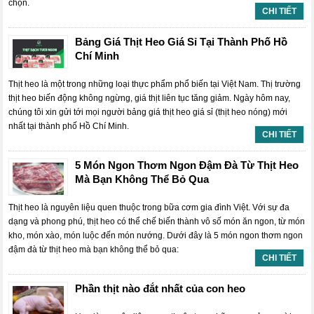
chọn.
CHI TIẾT
Bảng Giá Thịt Heo Giá Sỉ Tại Thành Phố Hồ
Chí Minh
Thịt heo là một trong những loại thực phẩm phổ biến tại Việt Nam. Thị trường
thịt heo biến động không ngừng, giá thịt liên tục tăng giảm. Ngày hôm nay,
chúng tôi xin gửi tới mọi người bảng giá thịt heo giá sỉ (thịt heo nóng) mới
nhất tại thành phố Hồ Chí Minh.
CHI TIẾT
5 Món Ngon Thơm Ngon Đậm Đà Từ Thịt Heo
Mà Bạn Không Thể Bỏ Qua
Thịt heo là nguyên liệu quen thuộc trong bữa cơm gia đình Việt. Với sự đa
dạng và phong phú, thịt heo có thể chế biến thành vô số món ăn ngon, từ món
kho, món xào, món luộc đến món nướng. Dưới đây là 5 món ngon thơm ngon
đậm đà từ thịt heo mà bạn không thể bỏ qua:
CHI TIẾT
Phần thịt nào đắt nhất của con heo