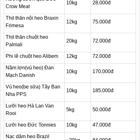
10kg
28.000đ
Crow Meat
Thịt thăn nội heo Braxin
12kg
75.000đ
Frimesa
Thịt thăn chuột heo
20kg
72.000đ
Palmali
Phi lê chuột heo Alibem
12kg
72.000đ
Nầm lợn(vú heo) Đan
10kg
170.000đ
Mạch Danish
Vú heo(bẹ sữa) Tây Ban
10kg
185.000đ
Nha PPS
Lưỡi heo Hà Lan Van
5kg
50.000đ
Rooi
Lưỡi heo Đức Tonnies
10kg
47.000đ
Nạc dăm heo Brazil