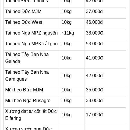
Tai heo Đức Tonnies
10kg
42.000đ
Tai heo Đức MJM
10kg
37.000đ
Tai heo Đức West
10kg
46.000đ
Tai heo Nga MPZ nguyên
~11kg
38.000đ
Tai heo Nga MPK cắt gọn
10kg
53.000đ
Tai heo Tây Ban Nha
10kg
41.000đ
Gelada
Tai heo Tây Ban Nha
10kg
42.000đ
Carniques
Mũi heo Đức MJM
10kg
35.000đ
Mũi heo Nga Rusagro
10kg
33.000đ
Xương dạt từ cốt lết Đức
10kg
17.000đ
Elfering
Xương sườn que Đức