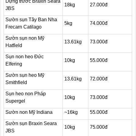
Dựng trước Braxin Seara
18kg
27.000đ
JBS
Sườn sụn Tây Ban Nha
5kg
74.000đ
Frecarn Catilago
Sườn sụn non Mỹ
13.61kg
73.000đ
Hatfield
Sụn non heo Đức
10kg
55.000đ
Elfering
Sườn sụn heo Mỹ
13.61kg
72.000đ
Smithfield
Sụn heo non Pháp
10kg
73.000đ
Supergel
Sườn non Mỹ Indiana
~16kg
55.000đ
Sườn sụn Braxin Seara
10kg
75.000đ
JBS