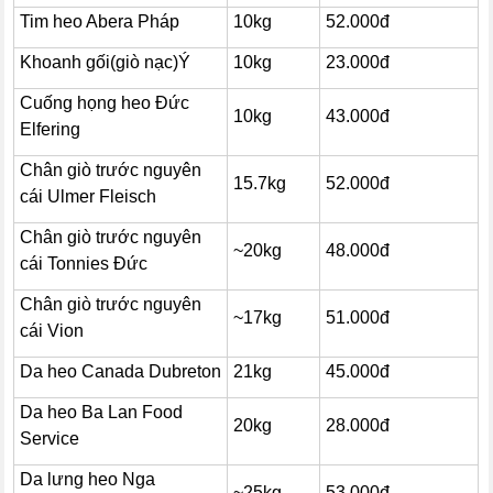
Tim heo Abera Pháp
10kg
52.000đ
Khoanh gối(giò nạc)Ý
10kg
23.000đ
Cuống họng heo Đức
10kg
43.000đ
Elfering
Chân giò trước nguyên
15.7kg
52.000đ
cái Ulmer Fleisch
Chân giò trước nguyên
~20kg
48.000đ
cái Tonnies Đức
Chân giò trước nguyên
~17kg
51.000đ
cái Vion
Da heo Canada Dubreton
21kg
45.000đ
Da heo Ba Lan Food
20kg
28.000đ
Service
Da lưng heo Nga
~25kg
53.000đ