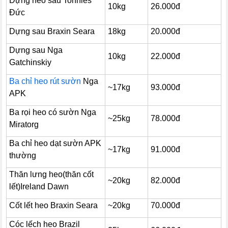
Dựng heo sau Tonnies
10kg
26.000đ
Đức
Dựng sau Braxin Seara
18kg
20.000đ
Dựng sau Nga
10kg
22.000đ
Gatchinskiy
Ba chỉ heo rút sườn
Nga
~17kg
93.000đ
APK
Ba rọi heo có sườn Nga
~25kg
78.000đ
Miratorg
Ba chỉ heo dạt sườn APK
~17kg
91.000đ
thường
Thăn lưng heo(thăn cốt
~20kg
82.000đ
lết)Ireland Dawn
Cốt lết heo Braxin Seara
~20kg
70.000đ
Cóc lếch heo Brazil