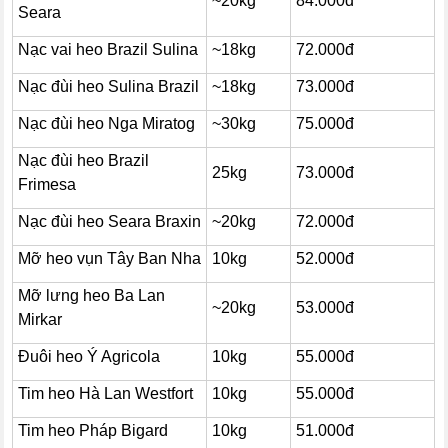
~20kg
84.000đ
Seara
Nạc vai heo Brazil Sulina
~18kg
72.000đ
Nạc đùi heo Sulina Brazil
~18kg
73.000đ
Nạc đùi heo Nga Miratog
~30kg
75.000đ
Nạc đùi heo Brazil
25kg
73.000đ
Frimesa
Nạc đùi heo Seara Braxin
~20kg
72.000đ
Mỡ heo vụn Tây Ban Nha
10kg
52.000đ
Mỡ lưng heo Ba Lan
~20kg
53.000đ
Mirkar
Đuôi heo Ý Agricola
10kg
55.000đ
Tim heo Hà Lan Westfort
10kg
55.000đ
Tim heo Pháp Bigard
10kg
51.000đ