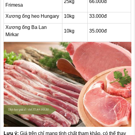
25kg
66.000đ
Frimesa
Xương ống heo Hungary
10kg
33.000đ
Xương ống Ba Lan
10kg
35.000đ
Mirkar
Lưu ý:
Giá trên chỉ mang tính chất tham khảo, có thể thay