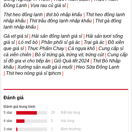
Đông Lạnh
|
Vựa rau củ giá sỉ
|
Thịt heo đông lạnh
|
thịt bò nhập khẩu
|
Thịt heo đông lạnh
nhập khẩu
|
Thịt trâu đông lạnh nhập khẩu
|
Thịt gà đông
lạnh nhập khẩu
|
Gà vịt giá sỉ
|
Hải sản đông lạnh giá sỉ
|
Hải sản tươi sống
giá sỉ
|
Lò mổ bò
|
Phân phối sỉ gà ác
|
Trại gà ác
|
Đồ xiên
que giá sỉ
|
Thực Phẩm Chay
|
Cá ngựa khô
|
Cung cấp sỉ
cá viên chiên
|
Bỏ sỉ trứng gà, trứng vịt, trứng cút
|
Cung cấp
sỉ đồ gia vị cho bếp ăn
|
Giỏ Quà tết 2024
|
Thịt Bò Nhập
khẩu
|
Xưởng sản xuất gà ủ muối
|
Heo Sữa Đông Lạnh
|
Thịt heo nóng giá sỉ tphcm
|
Đánh giá
Đánh giá trung bình
5 star
20
Rất hài lòng
4 star
5
Hài lòng
3 star
1
Bình thường