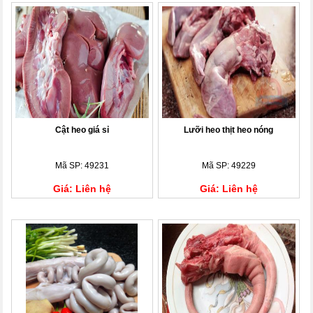
Cật heo giá sỉ
Lưỡi heo thịt heo nóng
Mã SP: 49231
Mã SP: 49229
Giá: Liên hệ
Giá: Liên hệ