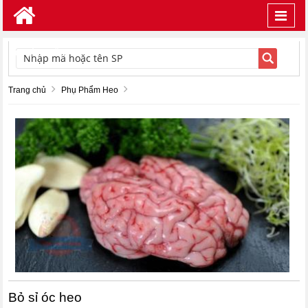
Toggl
navig
TÌM KIẾM
Trang chủ
Phụ Phẩm Heo
Bỏ sỉ óc heo