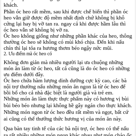
khách.
Phần óc heo rất mềm, sau khi được chế biến thì phần óc
heo vẫn giữ được độ mềm nhất định chứ không bị khô
cứng lại hay bị vỡ tan ra. ngay cả khi được hầm lâu thì
óc heo vẫn sẽ không bị vỡ ra.
Óc heo không giống như những phần khác của heo, thông
thường óc heo sẽ không có mùi khó chịu. Đến khi nấu
chín thì lại tỏa ra hương thơm béo ngậy nức mũi.
2. Ưu điểm mà óc heo có
Không đơn giản mà nhiều người lại ưa chuộng những
món ăn làm từ óc heo, tất cả cũng là do óc heo có những
ưu điểm dưới đây.
Óc heo chứa hàm lượng dinh dưỡng cực kỳ cao, các bà
nội trợ thường nấu những món ăn ngon là từ óc heo để
bồi bổ cho cả nhà đặc biệt là người già và trẻ em.
Những món ăn làm thực thực phẩm này có hương vị bùi
bùi béo béo nhưng lại không hề gây ngán cho thực khách.
Những món ngon từ óc heo đều rất mềm và ngọt, bất cứ
ai cũng có thể thưởng thức hương vị của món ăn này.
Qua bàn tay tinh tế của các bà nội trợ, óc heo có thể nấu
ra rất nhiều những món ngon khác nhau như món cháo ốc