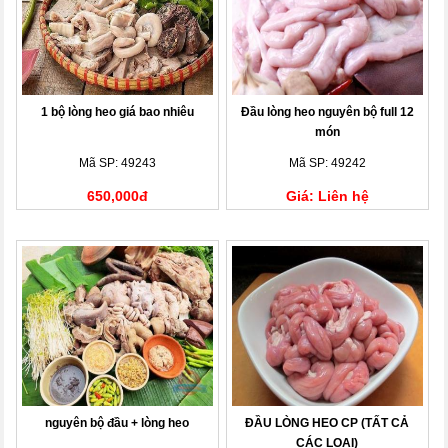
1 bộ lòng heo giá bao nhiêu
Đầu lòng heo nguyên bộ full 12
món
Mã SP: 49243
Mã SP: 49242
650,000đ
Giá: Liên hệ
nguyên bộ đầu + lòng heo
ĐẦU LÒNG HEO CP (TẤT CẢ
CÁC LOẠI)