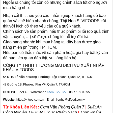
Ngoài ra chúng tôi còn có những chính sách tốt cho người
mua hàng như:
Nhận cắt thịt theo yêu cầu: nhằm giúp khách hàng dễ bảo
quản và chế biến nhanh chóng, Thịt Heo Sỉ VIFOODS cắt
thịt với kích cỡ theo yêu cầu của quý khách.
Chính sách về sản phẩm: nếu thực phẩm bị lỗi (do quá trình
vận chuyển, …) sẽ được chúng tôi hỗ trợ đổi trả.
Giao hàng nhanh: khi mua hàng tại đây bạn được giao
hàng miễn phí trong TP. HCM.
Nếu bạn có thắc mắc về sản phẩm hoặc giá hay bất kỳ vấn
đề nào liên quan đến thịt, vui lòng liên hệ:
CÔNG TY TNHH THƯƠNG MẠI DỊCH VỤ XUẤT NHẬP
KHẨU VIFOODS
551/110 Lê Văn Khương, Phường Hiệp Thành, Quận 12, TP.HCM
48 Đường 1B, Phường Phú Mỹ, Quận 7, TP.HCM
HOTLINE + ZALO + Whatsapp :
0587.122.122
- 08 77 99 00 55
Website:
https://vifood.com.vn - Email: lienhe@vifood.com.vn
Từ Khóa Liên Kết
:
Cơm Văn Phòng Quận 7
|
Suất Ăn
Công Nghiệp TPHCM
|
Thực Phẩm Sạch
|
Thực Phẩm