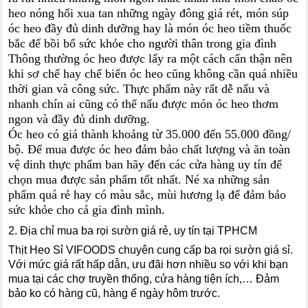
heo nóng hổi xua tan những ngày đông giá rét, món súp
óc heo đầy đủ dinh dưỡng hay là món óc heo tiềm thuốc
bắc để bồi bổ sức khỏe cho người thân trong gia đình
Thông thường óc heo được lấy ra một cách cẩn thận nên
khi sơ chế hay chế biến óc heo cũng không cần quá nhiều
thời gian và công sức. Thực phẩm này rất dễ nấu và
nhanh chín ai cũng có thể nấu được món óc heo thơm
ngon và đầy đủ dinh dưỡng.
Óc heo có giá thành khoảng từ 35.000 đến 55.000 đồng/
bộ. Để mua được óc heo đảm bảo chất lượng và ăn toàn
vệ dinh thực phẩm ban hãy đến các cửa hàng uy tín để
chọn mua được sản phẩm tốt nhất. Né xa những sản
phẩm quá rẻ hay có màu sắc, mùi hương lạ để đảm bảo
sức khỏe cho cả gia đình mình.
2. Địa chỉ mua ba rọi sườn giá rẻ, uy tín tại TPHCM
Thịt Heo Sỉ VIFOODS chuyên cung cấp ba rọi sườn giá sỉ.
Với mức giá rất hấp dẫn, ưu đãi hơn nhiều so với khi bạn
mua tại các chợ truyền thống, cửa hàng tiện ích,… Đảm
bảo ko có hàng cũ, hàng ế ngày hôm trước.