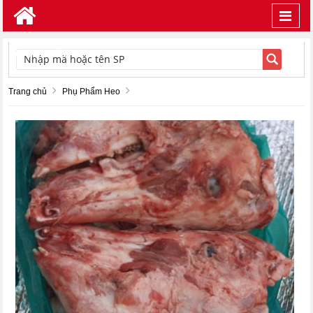
Toggl
navig
TÌM KIẾM
Trang chủ
Phụ Phẩm Heo