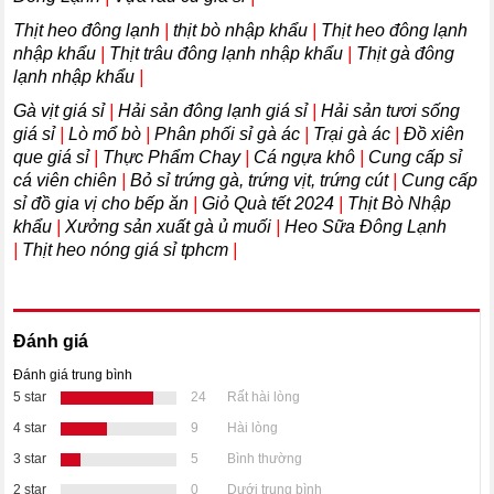
Thịt heo đông lạnh
|
thịt bò nhập khẩu
|
Thịt heo đông lạnh
nhập khẩu
|
Thịt trâu đông lạnh nhập khẩu
|
Thịt gà đông
lạnh nhập khẩu
|
Gà vịt giá sỉ
|
Hải sản đông lạnh giá sỉ
|
Hải sản tươi sống
giá sỉ
|
Lò mổ bò
|
Phân phối sỉ gà ác
|
Trại gà ác
|
Đồ xiên
que giá sỉ
|
Thực Phẩm Chay
|
Cá ngựa khô
|
Cung cấp sỉ
cá viên chiên
|
Bỏ sỉ trứng gà, trứng vịt, trứng cút
|
Cung cấp
sỉ đồ gia vị cho bếp ăn
|
Giỏ Quà tết 2024
|
Thịt Bò Nhập
khẩu
|
Xưởng sản xuất gà ủ muối
|
Heo Sữa Đông Lạnh
|
Thịt heo nóng giá sỉ tphcm
|
Đánh giá
Đánh giá trung bình
5 star
24
Rất hài lòng
4 star
9
Hài lòng
3 star
5
Bình thường
2 star
0
Dưới trung bình