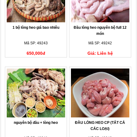
1 bộ lòng heo giá bao nhiêu
Đầu lòng heo nguyên bộ full 12
món
Mã SP: 49243
Mã SP: 49242
650,000đ
Giá: Liên hệ
nguyên bộ đầu + lòng heo
ĐẦU LÒNG HEO CP (TẤT CẢ
CÁC LOẠI)