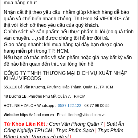
mua hàng như:
Nhận cắt thịt theo yêu cầu: nhằm giúp khách hàng dễ bảo
quản và chế biến nhanh chóng, Thịt Heo Sỉ VIFOODS cắt
thịt với kích cỡ theo yêu cầu của quý khách.
Chính sách về sản phẩm: nếu thực phẩm bị lỗi (do quá trình
vận chuyển, …) sẽ được chúng tôi hỗ trợ đổi trả.
Giao hàng nhanh: khi mua hàng tại đây bạn được giao
hàng miễn phí trong TP. HCM.
Nếu bạn có thắc mắc về sản phẩm hoặc giá hay bất kỳ vấn
đề nào liên quan đến thịt, vui lòng liên hệ:
CÔNG TY TNHH THƯƠNG MẠI DỊCH VỤ XUẤT NHẬP
KHẨU VIFOODS
551/110 Lê Văn Khương, Phường Hiệp Thành, Quận 12, TP.HCM
48 Đường 1B, Phường Phú Mỹ, Quận 7, TP.HCM
HOTLINE + ZALO + Whatsapp :
0587.122.122
- 08 77 99 00 55
Website:
https://vifood.com.vn - Email: lienhe@vifood.com.vn
Từ Khóa Liên Kết
:
Cơm Văn Phòng Quận 7
|
Suất Ăn
Công Nghiệp TPHCM
|
Thực Phẩm Sạch
|
Thực Phẩm
Đông Lạnh
|
Vựa rau củ giá sỉ
|