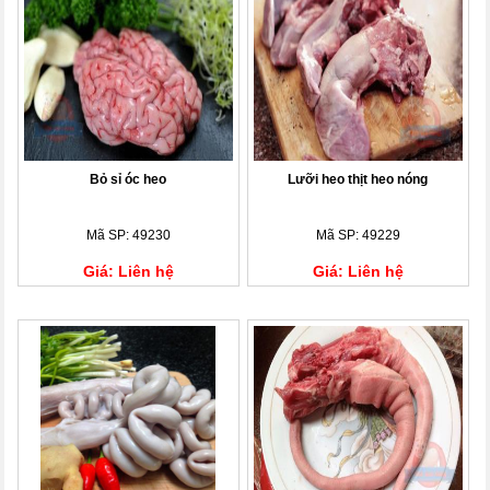
Bỏ sỉ óc heo
Lưỡi heo thịt heo nóng
Mã SP: 49230
Mã SP: 49229
Giá: Liên hệ
Giá: Liên hệ