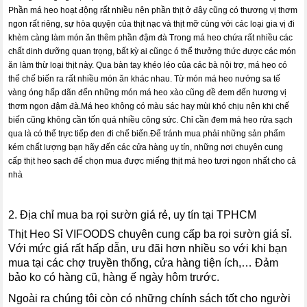
Phần má heo hoạt động rất nhiều nên phần thịt ở đây cũng có thương vị thơm
ngon rất riêng, sự hòa quyện của thịt nạc và thịt mỡ cùng với các loại gia vị đi
khèm càng làm món ăn thêm phần đậm đà Trong má heo chứa rất nhiều các
chất dinh dưỡng quan trọng, bất kỳ ai cũngc ó thể thưởng thức được các món
ăn làm thừ loại thịt này. Qua bàn tay khéo léo của các bà nội trợ, má heo có
thể chế biến ra rất nhiều món ăn khác nhau. Từ món má heo nướng sa tế
vàng óng hấp dãn đến những món má heo xào cũng đề đem đến hương vị
thơm ngon đậm đà.Má heo không có màu sác hay mùi khó chịu nên khi chế
biến cũng không cần tốn quá nhiều công sức. Chỉ cần đem má heo rửa sạch
qua là có thể trực tiếp đen đi chế biến.Để tránh mua phải những sản phẩm
kém chất lượng bạn hãy đến các cửa hàng uy tín, những nơi chuyên cung
cấp thịt heo sạch để chọn mua được miếng thịt má heo tươi ngon nhất cho cả
nhà
2. Địa chỉ mua ba rọi sườn giá rẻ, uy tín tại TPHCM
Thịt Heo Sỉ VIFOODS chuyên cung cấp ba rọi sườn giá sỉ.
Với mức giá rất hấp dẫn, ưu đãi hơn nhiều so với khi bạn
mua tại các chợ truyền thống, cửa hàng tiện ích,… Đảm
bảo ko có hàng cũ, hàng ế ngày hôm trước.
Ngoài ra chúng tôi còn có những chính sách tốt cho người