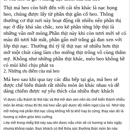
Thịt má heo còn biết đến với cái tên khác là nạc họng
heo, chúng được lấy từ phần thịt gần cổ heo. Thông
thường cơ thịt nơi này hoạt động rất nhiều nên phần thị
nạc ở đây khá săn chắc, xen kẽ phần từng lớp thịt là
những vân mỡ mỏng.Phần thịt này khi còn tươi mới sẽ có
màu đỏ tươi bắt mắt, phần gân mỡ trắng gà đan xen với
lớp thịt nạc. Thường thì tỷ lệ thịt nạc sẽ nhiều hơn thịt
mỡ một chút càng làm cho miếng thịt trông vô cùng thẩm
mỹ. Không như những phần thịt khác, méo heo không hề
có mùi khó chịu phát ra
2. Những ưu điểm của má heo
Má heo sau khi qua tay các đầu bếp tại gia, má heo sẽ
được chế biến thành rất nhiều món ăn khác nhau và dễ
dàng chiếm được sự yêu thích của nhiều thực khách
Vì được cấu thành từ thịt nặc và thịt mỡ đan xen nên dù chế biến thành nhiều
món ăn khác nhau thì thị má heo vẫn giữ được độ mềm ngọt của nó. Nhờ lớp
mỡ mỏng mà phần thịt nạc cũng không hề bị khô hay bị cứng, thay vào đó là
hương vị mềm giòn khó cưỡng.
Lớp mỡ trong miếg thịt này sau khi được nấu chín sẽ có hương vị béo ngậy
nhưng không ngán, thực khách có thể thỏa sức thưởng thức món ăn này